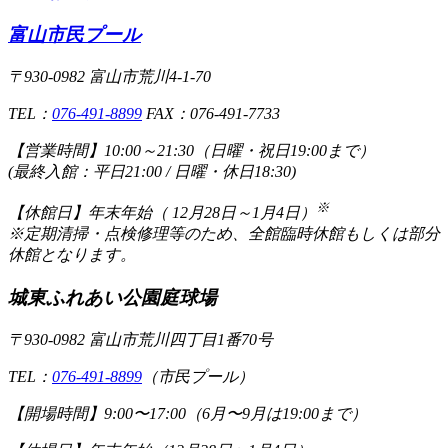
富山市民プール
〒930-0982 富山市荒川4-1-70
TEL：
076-491-8899
FAX：076-491-7733
【営業時間】
10:00～21:30（日曜・祝日19:00まで）
(最終入館：平日21:00 / 日曜・休日18:30)
※
【休館日】
年末年始（ 12月28日～1月4日）
※定期清掃・点検修理等のため、全館臨時休館もしくは部分
休館となります。
城東ふれあい公園庭球場
〒930-0982 富山市荒川四丁目1番70号
TEL：
076-491-8899
（市民プール）
【開場時間】
9:00〜17:00（6月〜9月は19:00まで）