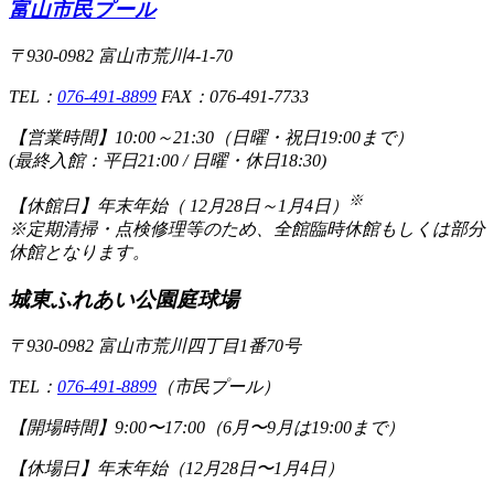
富山市民プール
〒930-0982 富山市荒川4-1-70
TEL：
076-491-8899
FAX：076-491-7733
【営業時間】
10:00～21:30（日曜・祝日19:00まで）
(最終入館：平日21:00 / 日曜・休日18:30)
※
【休館日】
年末年始（ 12月28日～1月4日）
※定期清掃・点検修理等のため、全館臨時休館もしくは部分
休館となります。
城東ふれあい公園庭球場
〒930-0982 富山市荒川四丁目1番70号
TEL：
076-491-8899
（市民プール）
【開場時間】
9:00〜17:00（6月〜9月は19:00まで）
【休場日】
年末年始（12月28日〜1月4日）