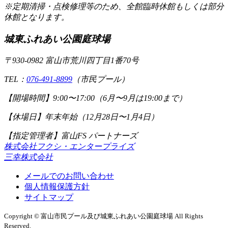
※定期清掃・点検修理等のため、全館臨時休館もしくは部分
休館となります。
城東ふれあい公園庭球場
〒930-0982 富山市荒川四丁目1番70号
TEL：
076-491-8899
（市民プール）
【開場時間】
9:00〜17:00（6月〜9月は19:00まで）
【休場日】
年末年始（12月28日〜1月4日）
【指定管理者】富山FS パートナーズ
株式会社フクシ・エンタープライズ
三幸株式会社
メールでのお問い合わせ
個人情報保護方針
サイトマップ
Copyright © 富山市民プール及び城東ふれあい公園庭球場 All Rights
Reserved.