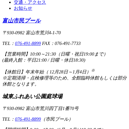
交通・アクセス
お知らせ
富山市民プール
〒930-0982 富山市荒川4-1-70
TEL：
076-491-8899
FAX：076-491-7733
【営業時間】
10:00～21:30（日曜・祝日19:00まで）
(最終入館：平日21:00 / 日曜・休日18:30)
※
【休館日】
年末年始（ 12月28日～1月4日）
※定期清掃・点検修理等のため、全館臨時休館もしくは部分
休館となります。
城東ふれあい公園庭球場
〒930-0982 富山市荒川四丁目1番70号
TEL：
076-491-8899
（市民プール）