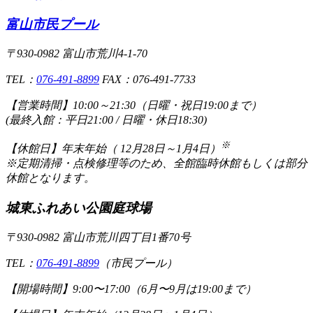
富山市民プール
〒930-0982 富山市荒川4-1-70
TEL：
076-491-8899
FAX：076-491-7733
【営業時間】
10:00～21:30（日曜・祝日19:00まで）
(最終入館：平日21:00 / 日曜・休日18:30)
※
【休館日】
年末年始（ 12月28日～1月4日）
※定期清掃・点検修理等のため、全館臨時休館もしくは部分
休館となります。
城東ふれあい公園庭球場
〒930-0982 富山市荒川四丁目1番70号
TEL：
076-491-8899
（市民プール）
【開場時間】
9:00〜17:00（6月〜9月は19:00まで）