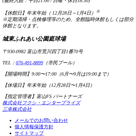
(最終入館：平日21:00 / 日曜・休日18:30)
※
【休館日】
年末年始（ 12月28日～1月4日）
※定期清掃・点検修理等のため、全館臨時休館もしくは部分
休館となります。
城東ふれあい公園庭球場
〒930-0982 富山市荒川四丁目1番70号
TEL：
076-491-8899
（市民プール）
【開場時間】
9:00〜17:00（6月〜9月は19:00まで）
【休場日】
年末年始（12月28日〜1月4日）
【指定管理者】富山FS パートナーズ
株式会社フクシ・エンタープライズ
三幸株式会社
メールでのお問い合わせ
個人情報保護方針
サイトマップ